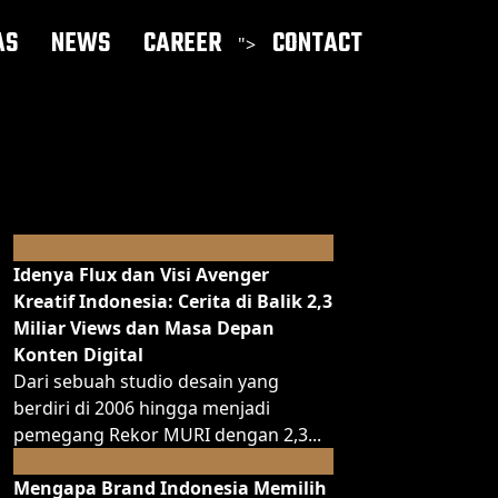
AS
NEWS
CAREER
CONTACT
">
May
25
Idenya Flux dan Visi Avenger
Kreatif Indonesia: Cerita di Balik 2,3
Miliar Views dan Masa Depan
Konten Digital
Dari sebuah studio desain yang
berdiri di 2006 hingga menjadi
pemegang Rekor MURI dengan 2,3...
May
25
Mengapa Brand Indonesia Memilih