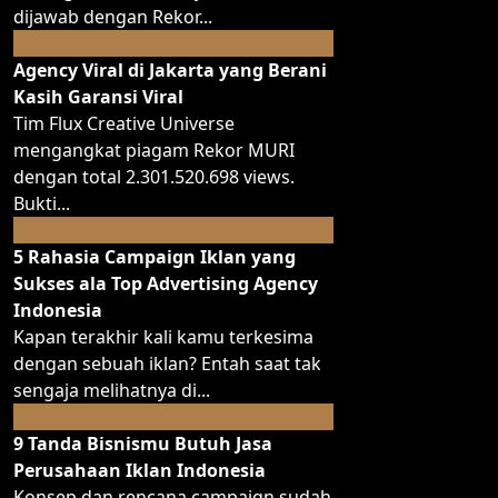
dijawab dengan Rekor...
May
21
Agency Viral di Jakarta yang Berani
Kasih Garansi Viral
Tim Flux Creative Universe
mengangkat piagam Rekor MURI
dengan total 2.301.520.698 views.
Bukti...
Nov
15
5 Rahasia Campaign Iklan yang
Sukses ala Top Advertising Agency
Indonesia
Kapan terakhir kali kamu terkesima
dengan sebuah iklan? Entah saat tak
sengaja melihatnya di...
Nov
15
9 Tanda Bisnismu Butuh Jasa
Perusahaan Iklan Indonesia
Konsep dan rencana campaign sudah